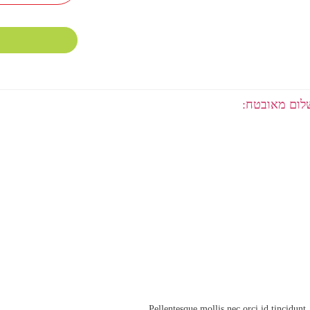
ום מאובטח:
Pellentesque mollis nec orci id tincidunt.