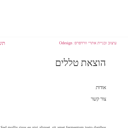
תשל
עיצוב ובניית אתרי וורדפרס: Odesign
הוצאת טללים
אודות
צור קשר
 Sed mollis risus eu nisi aliquet, sit amet fermentum justo dapibus.