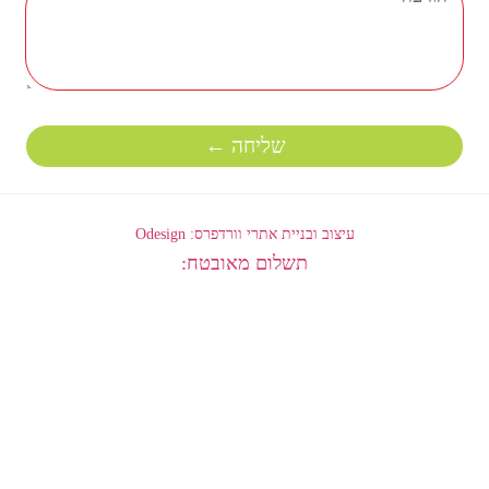
שליחה ←
עיצוב ובניית אתרי וורדפרס: Odesign
תשלום מאובטח: