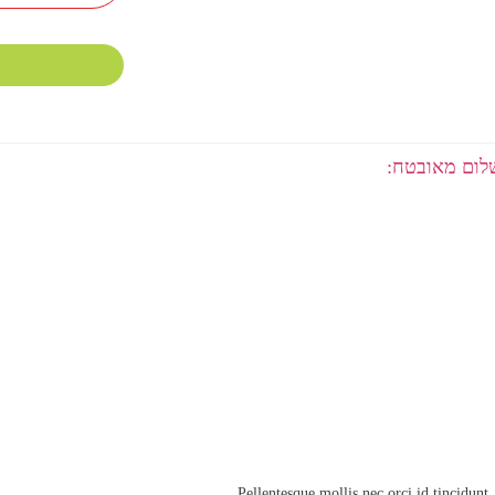
ום מאובטח:
Pellentesque mollis nec orci id tincidunt.