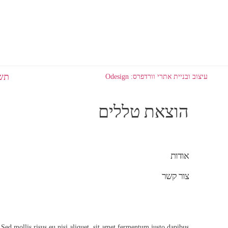
תשל
עיצוב ובניית אתרי וורדפרס: Odesign
הוצאת טללים
אודות
צור קשר
 Sed mollis risus eu nisi aliquet, sit amet fermentum justo dapibus.