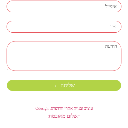
שליחה ←
עיצוב ובניית אתרי וורדפרס: Odesign
תשלום מאובטח: